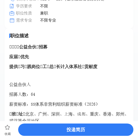
学历要求
不限
职位性质
兼职
不限专业
需求专业
职位描述

公益
合伙招募
应届
优先
提供习
践岗位工总长计入体系社贡献度
公益合伙
招募数
薪资标准体系非营利组织薪资标准
班址
北京广州深圳海重庆香港郑州
武汉等全区
投递简历
项目业
公益公益基金
收藏