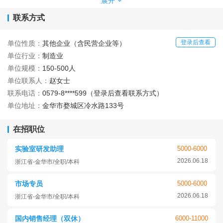
公司拥有一支成熟高效的研发团队，有33名硕士及中高级职称专
展开
业技术人才。公司的高新技术研发中心设有2000m²的中心实验室，
联系方式
配备了罗氏、雅培、贝克曼、西门子大型免疫发光分析仪等临床检
验仪器，原子吸收、气相、液相色谱仪等国内外先进的分析研究设
备170台，成为了浙江师范大学、金华市职业技术大学等高校和科研
登录后查看
单位性质：
其他企业（含民营企业等）
院所的协作单位和教学实习基地。
单位行业：
制造业
自2008年起，公司连续通过ISO9001和13485质量体系认证。在
单位规模：
150-500人
科技创新方面，公司先后获得金华市科学技术研究开发中心、浙江
单位联系人：
赵女士
省科技型中小企业、浙江省创新型中小企业、浙江省专精特新中小
联系电话：
0579-8****599（登录后查看联系方式）
企业、国家高新技术企业等多项荣誉，公司一直走在专精特新的专
业化道路上；在诚信经营方面，公司坚持做好企业信用管理，着力
单位地址：
金华市婺城区冷水路133号
打造诚信为先、规范经营的企业形象，赢得了政府部门和广大用户
的认可，2023年在众多参选单位中脱颖而出，被评定为浙江省信用
在招职位
管理示范企业。
公司现有2000m² 洁净生产车间，拥有11条全自动灌装生产线，采
实验室研发助理
5000-6000
用6.0t/h 反渗透+EDI超纯水制水等60台先进生产设备，日产能达40
2026.06.18
浙江省-金华市/全职/本科
吨。稳定的生产条件和规范的质量管理，已经成为诸多检验仪器生
产企业配套清洗液OEM 代工的首选。
市场专员
5000-6000
公司秉承“科技为先、质量为本、客户为上”的经营理念，致力于卓
2026.06.18
浙江省-金华市/全职/本科
越的产品品质 和优良的售后服务。公司以社会责任为要务，以降低
医疗成本为己任，通过深入了解客户需求，提供个性化的解决方
国内销售经理（双休）
6000-11000
案，满足客户的多样化需求。