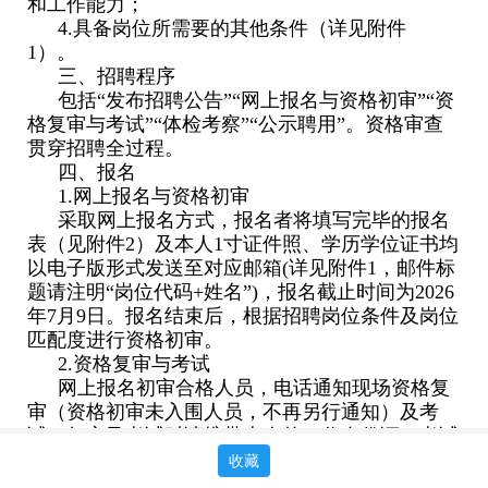
和工作能力；
4.具备岗位所需要的其他条件（详见附件
1）。
三、招聘程序
包括“发布招聘公告”“网上报名与资格初审”“资
格复审与考试”“体检考察”“公示聘用”。资格审查
贯穿招聘全过程。
四、报名
1.网上报名与资格初审
采取网上报名方式，报名者将填写完毕的报名
表（见附件2）及本人1寸证件照、学历学位证书均
以电子版形式发送至对应邮箱(详见附件1，邮件标
题请注明“岗位代码+姓名”)，报名截止时间为2026
年7月9日。报名结束后，根据招聘岗位条件及岗位
匹配度进行资格初审。
2.资格复审与考试
网上报名初审合格人员，电话通知现场资格复
审（资格初审未入围人员，不再另行通知）及考
试。复审及考试时请携带本人的二代身份证。考试
分为笔试和面试，均实行百分制，综合成绩=笔试
收藏
成绩×40%+面试成绩×60%。