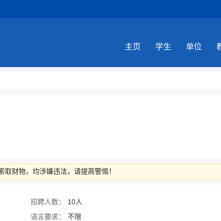
主页
学生
单位
索取财物，均涉嫌违法，请提高警惕！
招聘人数：
10人
语言要求：
不限