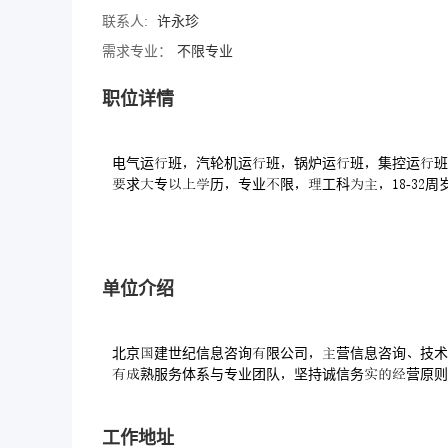
联系人:
许永珍
需求专业：
不限专业
职位详情
电气运班汽轮机运班锅炉运班集控运班
求专历专业限工科-周
单位介绍
北京建世纪信息咨询限公司营信息咨询技术
熟服务体系与专业团队坚持诚信务营原则
工作地址