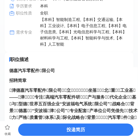
学历要求
本科
职位性质
全职
【本科】智能制造工程,【本科】交通运输,【本
科】工业设计,【本科】电子信息工程,【本科】电
子信息类,【本科】光电信息科学与工程,【本科】
需求专业
材料科学与工程,【本科】智能科学与技术,【本
科】人工智能
职位描述
德嘉汽车零配件限公司
招聘简章
津
德嘉汽车零配件限公司
立坐落北重工业基
——津专注高端汽车零配件研产与服务代化企业基
与型德世界五百强企业
“安波福电气系统限公司”
战略合背
景德嘉
“安波福津公司”
专业
配套
产单位公司凭借先技术
力严格质量管体系及际化战略合背景汽车零件业
重参与者致力全球客户提供高品质汽车配套解决案
投递简历
依托世界五百强企业环境设备技术等软硬件优势公司
技术支
收藏