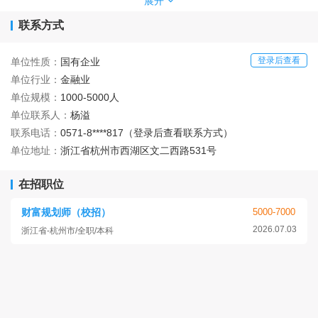
联基金管理有限公司、民生证券股份有限公司等七家子公司，参股
展开
中海基金管理有限公司，证券金融控股集团构架初具。
联系方式
作为综合类券商，公司现已形成包括财富管理、投资银行、资
产管理、研究与机构销售、固定收益、股权衍生品与私募股权投资
业务等在内较为完善的业务体系。在江苏、上海、北京、浙江、广
登录后查看
单位性质：
国有企业
东、重庆、山东、四川、湖南和湖北等省市重要区域设立了分支机
单位行业：
金融业
构，净资本收益率和成本管理能力等指标排位表现突出。
单位规模：
1000-5000人
伴随着中国资本市场进入了一个崭新的发展阶段，公司将积极
单位联系人：
杨溢
把握这难得的历史性机遇，不断提升企业的核心竞争力，用智慧和
联系电话：
0571-8****817（登录后查看联系方式）
努力，去迎接挑战、创造价值，续写更加精彩的篇章！
营业部经营范围：证券经纪；证券投资咨询；与证券交易、证
单位地址：
浙江省杭州市西湖区文二西路531号
券投资活动有关的财务顾问；融资融券；证券投资基金代销；代销
金融产品。
在招职位
营业部地址：浙江省杭州市西湖区文新街道文二西路531号
营业部联系电话：0571-85177817
财富规划师（校招）
5000-7000
2026.07.03
浙江省-杭州市/全职/本科