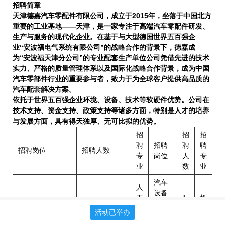
招聘简章
天津
德嘉汽车零配件有限公司，
成立于2015年，坐落于中国北方
重要的工业基地——天津，是一家专注于高端汽车零配件研发、
生产与服务的现代化企业。在基于与大型德国世界五百强企
业
“安波福电气系统有限公司”
的战略合作的背景下，德嘉成
为
“安波福天津分公司”
的专业
配套
生产单位公司凭借先进的技术
实力、严格的质量管理体系以及国际化战略合作背景，成为中国
汽车零部件行业的重要参与者，致力于为全球客户提供高品质的
汽车配套解决方案。
依托于世界五百强企业环境、设备、技术等软硬件优势。公司
在
技术支持、‌资金支持、‌政策支持等诸多方面，特别是人才的培养
与发展方面，具有
得天独厚、
无可比拟的优势。
招
招
招
聘
招聘
聘
聘
招聘岗位
招聘人数
专
岗位
人
专
业
数
业
汽车
人
设备
工
1
机
人工智能实习岗
10
技术
智
6
械
活动已举办
实习
能
岗