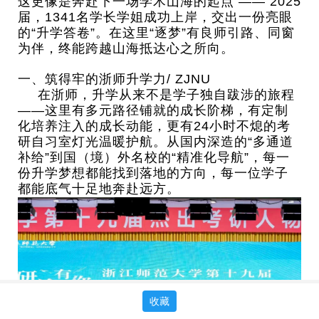
这更像是奔赴下一场学术山海的起点 —— 2025
届，1341名学长学姐成功上岸，交出一份亮眼
的“升学答卷”。在这里“逐梦”有良师引路、同窗
为伴，终能跨越山海抵达心之所向。
一、
筑得牢的浙师升学力
/ ZJNU
在浙师，升学从来不是学子独自跋涉的旅程
——这里有多元路径铺就的成长阶梯，有定制
化培养注入的成长动能，更有24小时不熄的考
研自习室灯光温暖护航。从国内深造的“多通道
补给”到国（境）外名校的“精准化导航”，
每一
份升学梦想都能找到落地的方向，每一位学子
都能底气十足地奔赴远方。
收藏