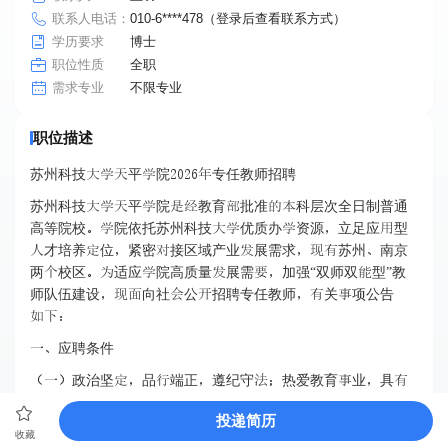
联系人电话：
010-6****478（登录后查看联系方式）
学历要求
博士
职位性质
全职
不限专业
需求专业
职位描述
苏州科技平院专任教师招聘
苏州科技平院教育批准科层次全日制普通
高等院校院依托苏州科技优质办资源立足应型
才培养位紧密接区域产业展需求苏州南京
两校区适应院高质量展需加强“双师双型”教
师队伍建设向社公招聘专任教师关项公告

应聘条件
政治坚品端正遵纪守热爱教育业具
高尚师德较强业责任感及团队协精神具良
投递简历
组织协调力表达力及科研力
收藏