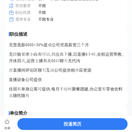
学历要求
不限
职位性质
不限
不限专业
需求专业
职位描述
无责底薪+%提公司兜底薪资三月
无验求白,点播,日直播,全程运营带教,
月休四,运营播聊无代沟
直播间评论区聊互公司提供相应资源
直播设备公司提供
住宿单身公寓提供,每月聚餐团建,办公室零食饮料
随吃随
单位简介
投递简历
本公司是正规持证直播传媒公司，与内容运
收藏
营。拥有成熟公会资源、专业运营团队及完善