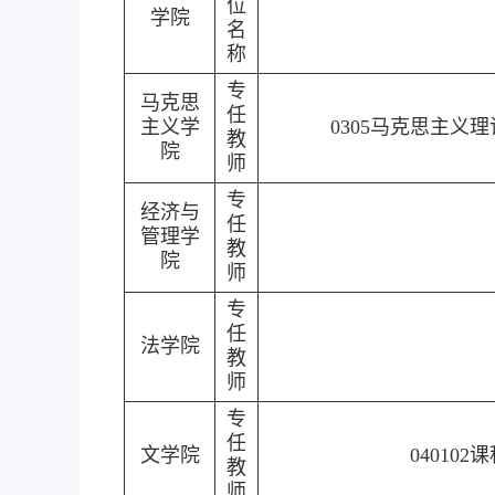
位
学院
名
称
专
马克思
任
主义学
0305马克思主义理
教
院
师
专
经济与
任
管理学
教
院
师
专
任
法学院
教
师
专
任
文学院
04010
教
师