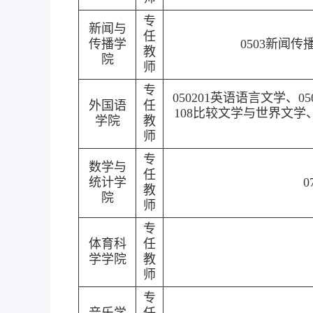
专
新闻与
任
传播学
0503新闻传
教
院
师
专
050201英语语言文学、0
外国语
任
108比较文学与世界文学、
学院
教
师
专
数学与
任
统计学
0
教
院
师
专
体育科
任
学学院
教
师
专