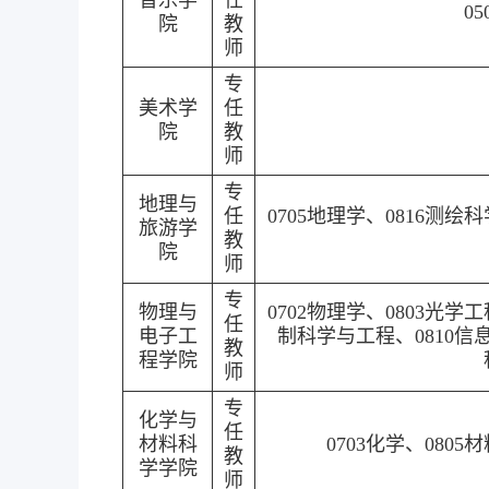
音乐学
任
0
院
教
师
专
美术学
任
院
教
师
专
地理与
任
0705地理学、0816测绘
旅游学
教
院
师
专
物理与
0702物理学、0803光学
任
电子工
制科学与工程、0810信
教
程学院
师
专
化学与
任
材料科
0703化学、080
教
学学院
师