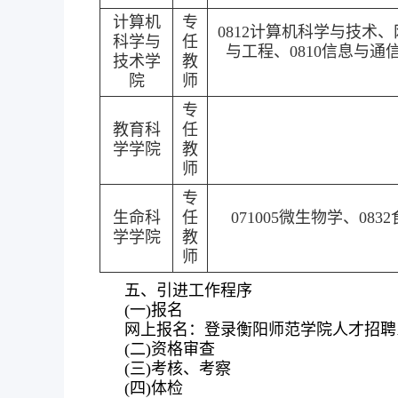
计算机
专
0812计算机科学与技术
科学与
任
与工程、0810信息与通信
技术学
教
院
师
专
教育科
任
学学院
教
师
专
生命科
任
071005微生物学、08
学学院
教
师
五、引进工作程序
(一)报名
网上报名：登录衡阳师范学院人才招聘系统，按照系
(二)资格审查
(三)考核、考察
(四)体检