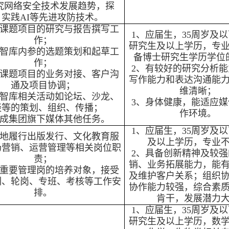
究网络安全技术发展趋势，探
、实践AI等先进攻防技术。
担课题项目的研究与报告撰写工
1、应届生，35周岁及
作；
研究生及以上学历，专
担智库内参的选题策划和起草工
备博士研究生学历学位
作；
2、有较好的研究分析能
与课题项目的业务对接、客户沟
写作能力和表达沟通能
通及项目协调；
维清晰；
责智库相关活动如论坛、沙龙、
3、身体健康，能适应媒
谈等的策划、组织、传播；
作环境。
完成集团旗下媒体其他任务。
1、应届生，35周岁及
好地履行出版发行、文化教育服
及以上学历，专业
场营销、运营管理等相关岗位职
2、具备创新精神及较强
责；
销、业务拓展能力，能
为重要管理岗的培养对象，接受
及维护客户关系；组织
训、轮岗、专班、考核等工作安
协作能力较强，综合素
排。
肯干，发展潜力
1、应届生，35周岁及
研究生及以上学历，数