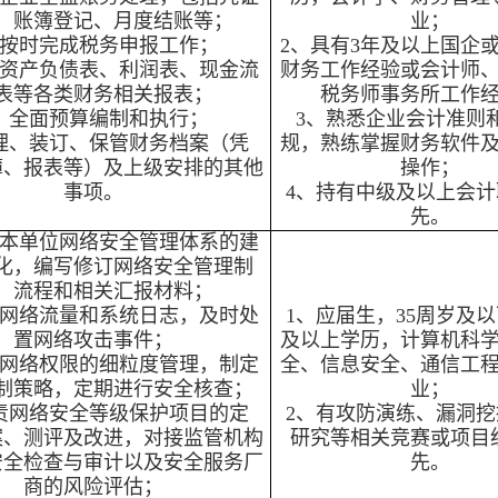
、账簿登记、月度结账等；
业；
、按时完成税务申报工作；
2、具有3年及以上国企
制资产负债表、利润表、现金流
财务工作经验或会计师
表等各类财务相关报表；
税务师事务所工作
、全面预算编制和执行；
3、熟悉企业会计准则
理、装订、保管财务档案（凭
规，熟练掌握财务软件
簿、报表等）及上级安排的其他
操作；
事项。
4、持有中级及以上会计
先。
助本单位网络安全管理体系的建
化，编写修订网络安全管理制
、流程和相关汇报材料；
控网络流量和系统日志，及时处
1、应届生，35周岁及
置网络攻击事件；
及以上学历，计算机科
责网络权限的细粒度管理，制定
全、信息安全、通信工
制策略，定期进行安全核查；
业；
责网络安全等级保护项目的定
2、有攻防演练、漏洞挖
案、测评及改进，对接监管机构
研究等相关竞赛或项目
安全检查与审计以及安全服务厂
先。
商的风险评估；