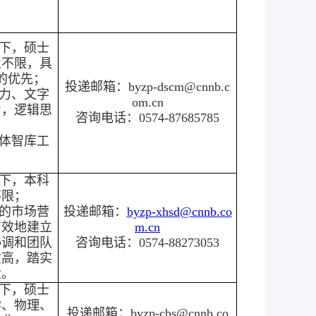
以下，硕士
业不限，具
的优先；
投递邮箱：byzp-dscm@cnnb.c
力、文字
om.cn
力，逻辑思
咨询电话：0574-87685785
体智库工
以下，本科
不限；
的市场营
投递邮箱：
byzp-xhsd@cnnb.co
有效地建立
m.cn
协调和团队
咨询电话：0574-88273053
质高，踏实
大。
以下，硕士
学、物理、
投递邮箱：byzp-cbs@cnnb.co