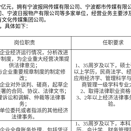
.7亿元，拥有宁波报网传媒有限公司、宁波都市传媒有限
司、宁波日报物产有限公司等多家单位，经营业务主要涉
有文化传媒集团公司。
，具体如下：
岗位职责
任职要求
析企业经济运行情况，分析改进
济制度，为企业重大经营决策提
供法律意见；
1、35周岁及以下，硕
与企业重要规章制度的制定修
以上学历，民商法学、
改；
应用经济学、管理科学
与企业对外谈判、磋商，起草企
商管理一级学科专业
签署的合同、协议、法律文书；
2、取得法律职业资格
理诉讼和调解、仲裁等法律事
3、2年以上经济法律事
务；
验。
在单位委托或者指派的其他经济
法律事务。
1、35周岁及以下，本
责企业全盘账务处理，包括凭证
历，会计学、财务管理