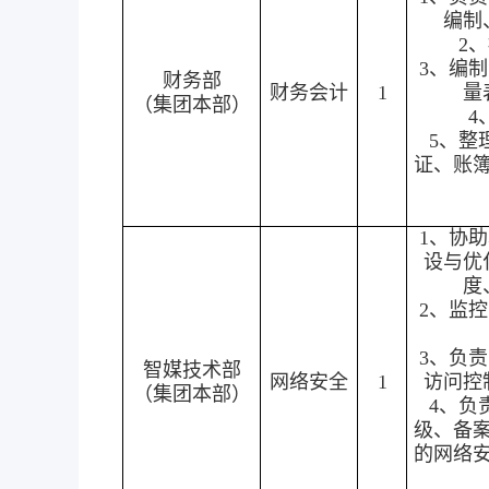
编制
2
3、编
财务部
财务会计
1
量
（集团本部）
4
5、整
证、账
1、协
设与优
度
2、监
3、负
智媒技术部
网络安全
1
访问控
（集团本部）
4、负
级、备
的网络