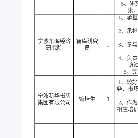
5、研
索
1、承
2、承
宁波东海经济
智库研究
1
3、参
研究院
员
4、负
访
5、
1、较
务、市
宁波新华书店
管培生
3
集团有限公司
2、作
相应培