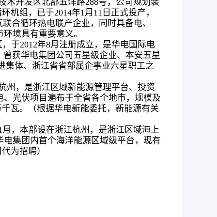
技术开发区北部五洋路288号，公司规划装
环机组，已于2014年1月11日正式投产，
然气联合循环热电联产企业，同时具备电、
市环境具有重要意义。
于2012年8月注册成立，是华电国际电
W。曾获华电集团公司五星级企业、本安五星
进集体、浙江省省部属企事业六星职工之
在杭州，是浙江区域新能源管理平台、投资
电、光伏项目遍布于全省各个地市，规模及
26万千瓦。（根据华电新能委托，新能源有关
11月，本部设在浙江杭州，是浙江区域海上
华电集团内首个海洋能源区域级平台，现有
司代为招聘）