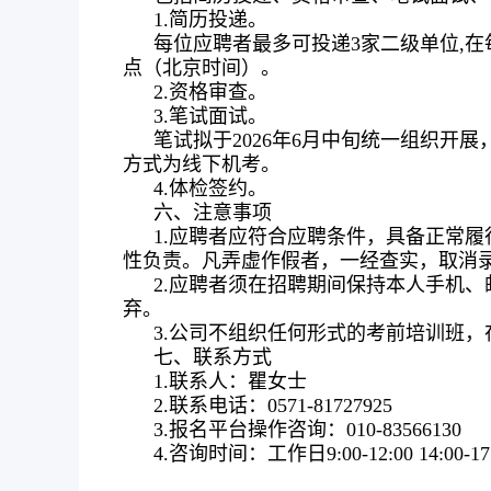
1.简历投递。
每位应聘者最多可投递3家二级单位,在
点（北京时间）。
2.资格审查。
3.笔试面试。
笔试拟于2026年6月中旬统一组织开
方式为线下机考。
4.体检签约。
六、注意事项
1.应聘者应符合应聘条件，具备正常
性负责。凡弄虚作假者，一经查实，取消
2.应聘者须在招聘期间保持本人手机
弃。
3.公司不组织任何形式的考前培训班
七、联系方式
1.联系人：瞿女士
2.联系电话：0571-81727925
3.报名平台操作咨询：010-83566130
4.咨询时间：工作日9:00-12:00 14:00-17