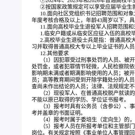
①2024年、2025年和2026年普通
②按国家政策规定可以享受应届毕业生
10.面向社区党组织书记招聘范围和对
年度考核合格及以上，年龄43周岁以下，
11.面向高校毕业生退役军人招聘范围
1.临安户籍或从临安区应征入伍的高校
2.高校毕业生退役士兵是指：普通高
习并取得普通高校大专以上毕业证书的人员
12.其他要求
（1）因犯罪受过刑事处罚的人员、被
处罚金，或者犯罪情节轻微，人民检察院依
影响期未满或者期满影响使用的人员；被开
员；高等教育期间受到开除学籍处分的人员
查尚未作出结论的人员；法律、法规规定不
（2）现役军人、在普通高校脱产就读的
不能以原已取得的学历、学位证书报考。
（3）报考时具有公务员（含参公）、
考并盖章的书面证明。
（4）报考时属于委培生（定向生）的
（5）报考人员在所报考单位和主管部
岗位。有关规定按照《事业单位人事管理回避