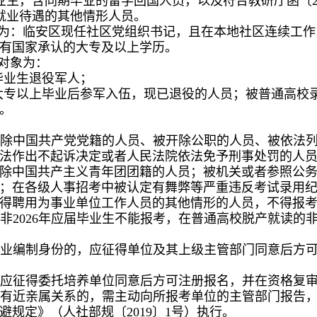
高校毕业生，含同期毕业的留学回国人员，以及符合教研厅函〔
就业待遇的其他情形人员。
象为：临安区现任社区党组织书记，且在本地社区连续工作
具有国家承认的大专及以上学历。
和对象为：
毕业生退役军人；
校大专以上毕业后参军入伍，现已退役的人员；被普通高校
。
开除中国共产党党籍的人员、被开除公职的人员、被依法
法作出不起诉决定或者人民法院依法免予刑事处罚的人
除中国共产主义青年团团籍的人员；被机关或者参照公务
；在各级人事招考中被认定有舞弊等严重违反考试录用
得聘用为事业单位工作人员的其他情形的人员，不得报
非2026年应届毕业生不能报考，在普通高校脱产就读的非
事业编制身份的，应征得单位及其上级主管部门同意后方可
，应征得委托培养单位同意后方可注册报名，并在资格复
门有近亲属关系的，需主动向所报考单位的主管部门报告
规定》（人社部规〔2019〕1号）执行。