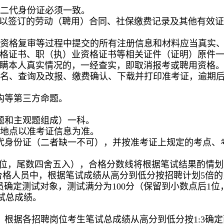
的二代身份证必须一致。
历”以签订的劳动（聘用）合同、社保缴费记录及其他有效
、资格复审等过程中提交的所有注册信息和材料应当真实
格证书、职（执）业资格证书等相关证件（证明）原件
瞒本人真实情况的，一经查实，即取消报考或聘用资格
报名、查询及改报、缴费确认、下载并打印准考证，逾期
构等第三方命题。
题和主观题组成）一科。
间与地点以准考证信息为准。
代身份证（二者缺一不可），并按准考证上规定的考点、
后1位，尾数四舍五入），合格分数线将根据笔试结果酌情
试合格人员中，根据笔试成绩从高分到低分按招聘计划5倍
确定测试对象，测试满分为100分（保留到小数点后1位
笔试总成绩。
，根据各招聘岗位考生笔试总成绩从高分到低分按1:3确