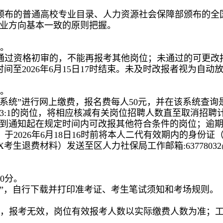
颁布的普通高校专业目录、人力资源社会保障部颁布的全
业方向基本一致的原则把握。
时。
通过资格初审的，不能再报考其他岗位；未通过的可更改
审时间至2026年6月15日17时结束。未及时改报者视为自动
时。
系统”进行网上缴费，报名费每人50元，并在该系统查
3:1的岗位，将相应核减有关岗位招聘人数直至取消招聘
到通知起在规定时间内可改报其他符合条件的岗位；逾
于2026年6月18日16时前将本人二代有效期内的身份
费材料）发送至区人力社保局工作邮箱:63778032@qq.c
30分。
统”，自行下载并打印准考证、考生笔试须知和考场规则。
的，报考无效，岗位有效报考人数以实际缴费人数为准；