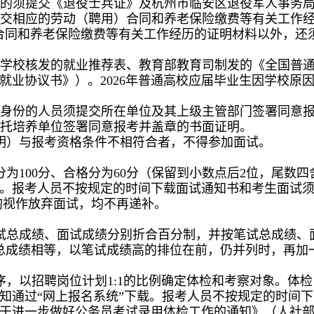
位的须提交《退役士兵证》及杭州市临安区退役军人事务
提交相应的劳动（聘用）合同和养老保险缴费等有关工作经
合同和养老保险缴费等有关工作经历的证明材料以外，还
提交学校核发的就业推荐表、教育部教育司制发的《全国普
就业协议书》）。2026年普通高校应届毕业生因学校原
制身份的人员须提交所在单位及其上级主管部门签署同意
委托培养单位签署同意报考并盖章的书面证明。
明）与报考资格条件不相符合者，不得参加面试。
为100分、合格分为60分（保留到小数点后2位，尾数
。报考人员不按规定的时间下载面试通知书和考生面试
均视作放弃面试，均不再递补。
总成绩、面试成绩分别折合百分制，并按笔试总成绩、面试
总成绩相等，以笔试成绩高的排位在前，仍并列时，再加
序，以招聘岗位计划1:1的比例确定体检和考察对象。体
知通过“网上报名系统”下载。报考人员不按规定的时间
于进一步做好公务员考试录用体检工作的通知》（人社部发〔