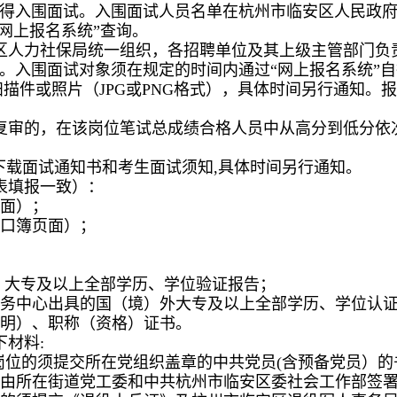
得入围面试。入围面试人员名单在杭州市临安区人民政府门
网上报名系统”查询。
区人力社保局统一组织，各招聘单位及其上级主管部门负
。入围面试对象须在规定的时间内通过“网上报名系统”
扫描件或照片（JPG或PNG格式），具体时间另行通知。
复审的，在该岗位笔试总成绩合格人员中从高分到低分依
下载面试通知书和考生面试须知,具体时间另行通知。
表填报一致）：
反面）；
户口簿页面）；
com.cn/）大专及以上全部学历、学位验证报告；
服务中心出具的国（境）外大专及以上全部学历、学位认
证明）、职称（资格）证书。
材料:
岗位的须提交所在党组织盖章的中共党员(含预备党员）的
交由所在街道党工委和中共杭州市临安区委社会工作部签