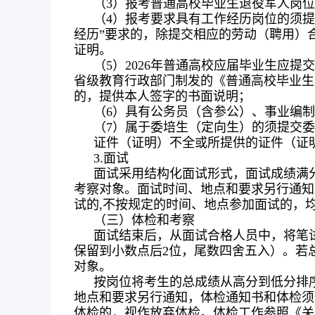
（3）报考普通高校毕业生退役军人岗
（4）报考要求具有工作经历岗位的须
经历”要求的，除提交相应的劳动（聘用）
证明。
（5）2026年普通高校应届毕业生应
省级教育行政部门制发的《普通高校毕业生
的，提供本人签字的书面说明；
（6）具有公务员（含参公）、事业编
（7）属于委培生（定向生）的须提交
证件（证明）不全或所提供的证件（证
3.面试
面试采用结构化面试形式，面试成绩满分
考察对象。面试时间、地点和要求另行通知
试的,不按规定的时间、地点参加面试的，
（三）体检和考察
面试结束后，从面试合格人员中，将笔试
保留到小数点后2位，尾数四舍五入）。若
对象。
按岗位将考生的总成绩从高分到低分排
地点和要求另行通知，体检通知书和体检须
体检的，视作放弃体检。体检工作参照《关